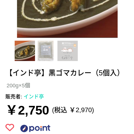
【インド亭】黒ゴマカレー（5個入）
200g×5個
販売者:
インド亭
￥2,750
(税込 ￥2,970)