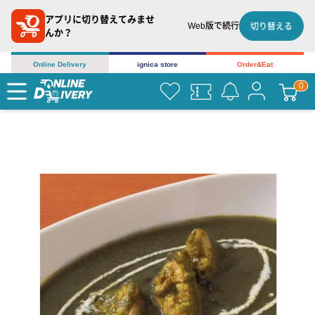
アプリに切り替えてみませ
Web版で続行
切り替える
んか？
Online Delivery
ignica store
Order&Eat