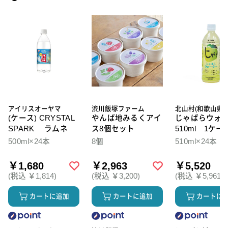
アイリスオーヤマ
渋川飯塚ファーム
北山村(和歌山県)
(ケース) CRYSTAL
やんば地みるくアイ
じゃばらウォ
SPARK ラムネ
ス8個セット
510ml 1ケー
本入
500ml×24本
8個
510ml×24本
￥1,680
￥2,963
￥5,520
(税込 ￥1,814)
(税込 ￥3,200)
(税込 ￥5,961)
カートに追加
カートに追加
カートに