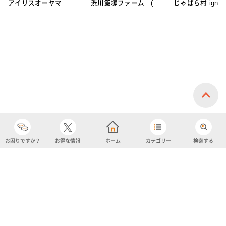
アイリスオーヤマ
渋川飯塚ファーム (ア
じゃばら村 ignic
イスクリーム)
お困りですか？
お得な情報
ホーム
カテゴリー
検索する
カテゴリー
購入履歴
売り上げトップ10
アカウント
お気に入り
ツイッター
クーポン
チャットボット