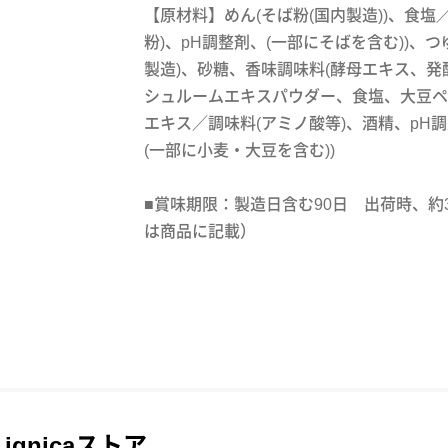
【原材料】めん(そば粉(国内製造))、食塩
粉)、pH調整剤、(一部にそばを含む))、つ
製造)、砂糖、香味調味料(酵母エキス、発
シュルームエキスパウダー、食塩、大豆ペ
エキス／調味料(アミノ酸等)、酒精、pH調
(一部に小麦・大豆を含む))
■賞味期限：製造日含む90日 出荷時、約
は商品に記載）
ignicaストア