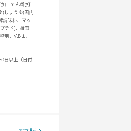
／加工でん粉(打
ゆ(しょうゆ(国内
酵調味料、マッ
プチド)、椎茸
整剤、V.B１、
30日以上（日付
すべて見る