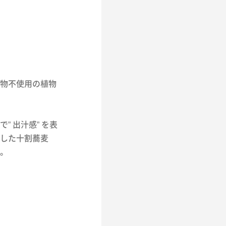
物不使用の植物
 出汁感” を表
した十割蕎麦
。