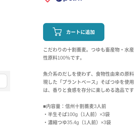
カートに追加
こだわりの十割蕎麦。つゆも畜産物・水産
性原料100％です。
魚介系のだしを使わず、食物性由来の原料で”
現した「プラントベース」そばつゆを使用
は、香りと食感を存分に楽しめる逸品です
■内容量：信州十割蕎麦3人前
・半生そば100g（1人前）×3袋
・濃縮つゆ35.4g（1人前）×3袋