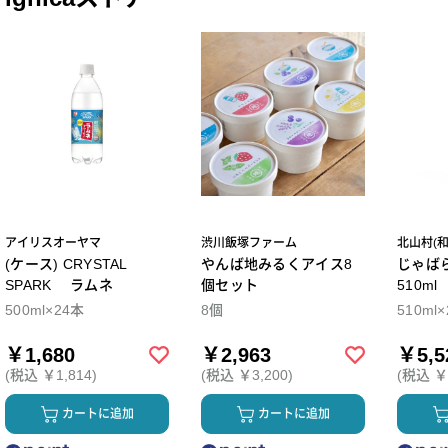
アイリスオーヤマ
渋川飯塚ファーム
北山村(
(ケース) CRYSTAL
やんば地みるくアイス8
じゃば
SPARK ラムネ
個セット
510m
500ml×24本
8個
510ml
￥1,680
￥2,963
￥5,5
(税込 ￥1,814)
(税込 ￥3,200)
(税込 ￥5
カートに追加
カートに追加