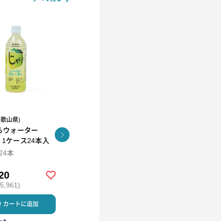
和歌山県)
R.L(エール・エル）
らウォーター
コロコロワッフル キュー
KUNNEP A2 MILK
l 1ケース24本入
ブ4個セット
CRAFT アイス12個セッ
ト
×24本
94ml×12
20
￥2,592
￥5,980
,961)
(税込 ￥2,799)
(税込 ￥6,458)
カートに追加
カートに追加
カートに