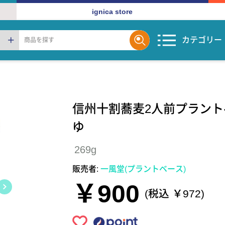
ignica store
カテゴリー
信州十割蕎麦2人前プラント
ゆ
269g
販売者:
一風堂(プラントベース)
￥900
(税込 ￥972)