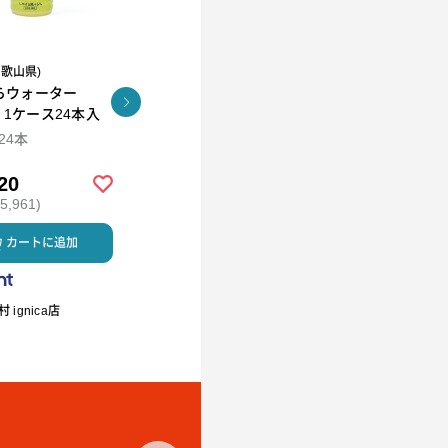
和歌山県)
R.L(エール・エル）
らウォーター
コロコロワッフル キュー
KUNNEP A2 MILK
l 1ケース24本入
ブ4個セット
CRAFT アイス12個セッ
ト
×24本
94ml×12
20
￥2,592
￥5,980
,961)
(税込 ￥2,799)
(税込 ￥6,458)
カートに追加
カートに追加
カートに
 ignica店
R.L waffle cake（エール・エ
ミルククラウン
ル ワッフルケーキ）