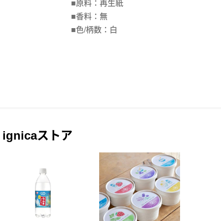
■原料：再生紙
■香料：無
■色/柄数：白
ignicaストア