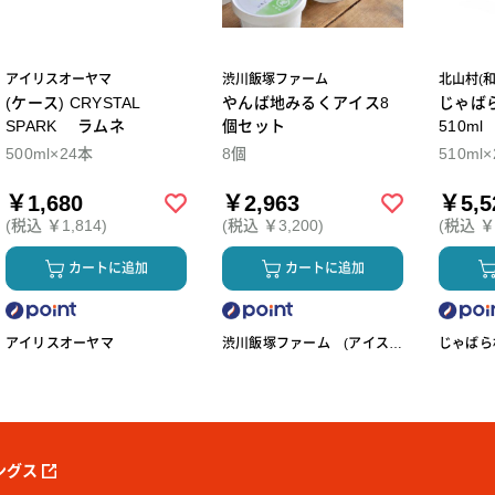
アイリスオーヤマ
渋川飯塚ファーム
北山村(
(ケース) CRYSTAL
やんば地みるくアイス8
じゃば
SPARK ラムネ
個セット
510m
500ml×24本
8個
510ml
￥1,680
￥2,963
￥5,5
(税込 ￥1,814)
(税込 ￥3,200)
(税込 ￥5
カートに追加
カートに追加
アイリスオーヤマ
渋川飯塚ファーム (アイスク
じゃばら村
リーム)
ングス