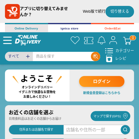
アプリに切り替えてみませ
切り替える
Web版で続行
んか？
Online Delivery
ignica store
Order&Eat
カテゴリー
すべて
レシピ
ログイン
オンラインデリバリー
イグニカで快適なお買物を
新規会員登録はこちらから
お楽しみください！
お近くの店舗を選ぶ
マップで探す(GPS)
日用食料品はお近くの店舗からお届け
住所または店舗名で探す