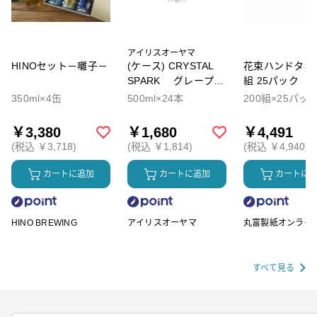
アイリスオーヤマ
HINOセット－囃子－
(ケース) CRYSTAL
花束ハンドタオル
SPARK グレープソ
組 25パック
ーダ
350ml×4缶
500ml×24本
200組×25パッ
￥3,380
￥1,680
￥4,491
(税込 ￥3,718)
(税込 ￥1,814)
(税込 ￥4,940)
カートに追加
カートに追加
カートに
HINO BREWING
アイリスオーヤマ
丸富製紙オンライ
ップ
すべて見る