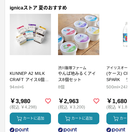
ignicaストア 夏のおすすめ
渋川飯塚ファーム
アイリスオーヤ
KUNNEP A2 MILK
やんば地みるくアイ
(ケース) CRY
CRAFT アイス6個セ
ス8個セット
SPARK ラ
ット
94ml×6
8個
500ml×24本
￥3,980
￥2,963
￥1,680
(税込 ￥4,298)
(税込 ￥3,200)
(税込 ￥1,814
カートに追加
カートに追加
カート