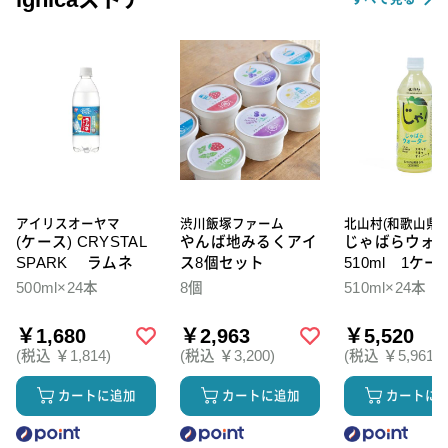
アイリスオーヤマ
渋川飯塚ファーム
北山村(和歌山県)
(ケース) CRYSTAL
やんば地みるくアイ
じゃばらウォ
SPARK ラムネ
ス8個セット
510ml 1ケー
本入
500ml×24本
8個
510ml×24本
￥1,680
￥2,963
￥5,520
(税込 ￥1,814)
(税込 ￥3,200)
(税込 ￥5,961)
カートに追加
カートに追加
カートに