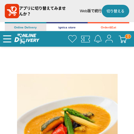
アプリに切り替えてみませ
Web版で続行
切り替える
んか？
Online Delivery
ignica store
Order&Eat