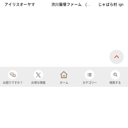
アイリスオーヤマ
渋川飯塚ファーム (ア
じゃばら村 ignic
イスクリーム)
お困りですか？
お得な情報
ホーム
カテゴリー
検索する
カテゴリー
購入履歴
売り上げトップ10
アカウント
お気に入り
ツイッター
クーポン
チャットボット